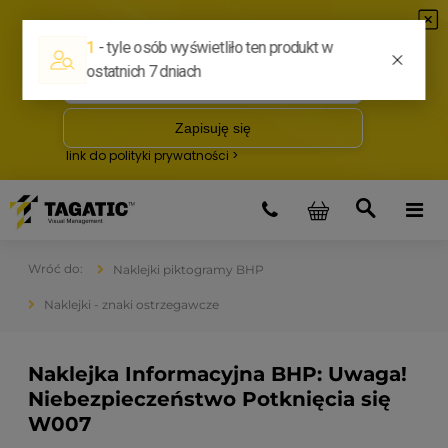
Naklejki piktogramy BHP
Naklejki - znaki ostrzegawcze
Naklejka Informacyjna BHP: Uwaga!
Niebezpieczeństwo Potknięcia się
W007