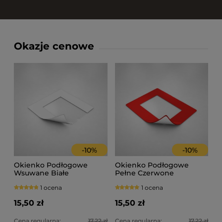
Okazje cenowe
-
10
%
-
10
%
Okienko Podłogowe
Okienko Podłogowe
Wsuwane Białe
Pełne Czerwone
1 ocena
1 ocena
15,50 zł
15,50 zł
Cena regularna:
17,22 zł
Cena regularna:
17,22 zł