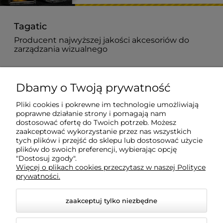
Tagatic
Producent najwyższej jakości akcesoriów do
zarządzania wizualnego
882 627 363
Dbamy o Twoją prywatność
biuro@tagatic.com
Pliki cookies i pokrewne im technologie umożliwiają
poprawne działanie strony i pomagają nam
Oznakowanie magazynów i hal produkcyjnych
dostosować ofertę do Twoich potrzeb. Możesz
zaakceptować wykorzystanie przez nas wszystkich
tych plików i przejść do sklepu lub dostosować użycie
plików do swoich preferencji, wybierając opcję
Dodatkowe informacje
"Dostosuj zgody".
Więcej o plikach cookies przeczytasz w naszej Polityce
prywatności.
Informacje o zamówieniach
zaakceptuj tylko niezbędne
Moje konto