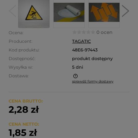
0 ocen
Ocena:
Producent:
TAGATIC
Kod produktu:
48E6-97443
Dostępność:
produkt dostępny
Wysyłka w:
5 dni
Dostawa:
sprawdź formy dostawy
Cena nie zawiera ewentualnych kosztów płatności
CENA BRUTTO:
2,28 zł
CENA NETTO:
1,85 zł