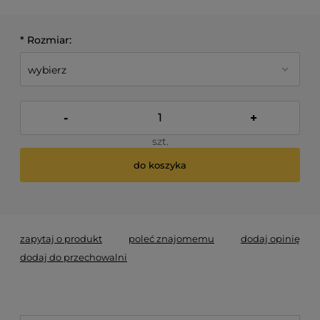
*
Rozmiar:
-
+
szt.
do koszyka
*
- Pole wymagane
zapytaj o produkt
poleć znajomemu
dodaj opinię
dodaj do przechowalni