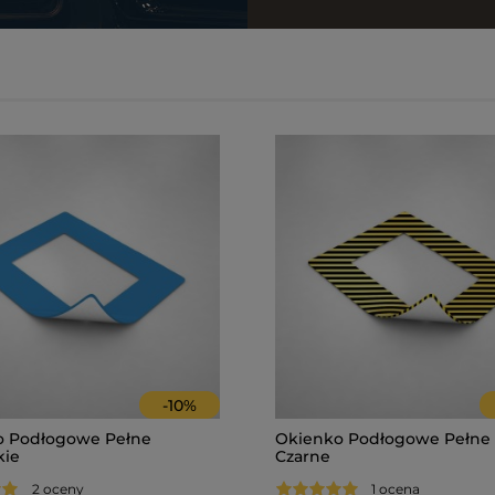
-
10
%
o Podłogowe Pełne
Okienko Podłogowe Pełne 
kie
Czarne
2 oceny
1 ocena