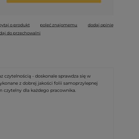
*
- Pole wymagane
pytaj o produkt
poleć znajomemu
dodaj opinię
daj do przechowalni
z czytelnością - doskonale sprawdza się w
onane z dobrej jakości folii samoprzylepnej
m czytelny dla każdego pracownika.