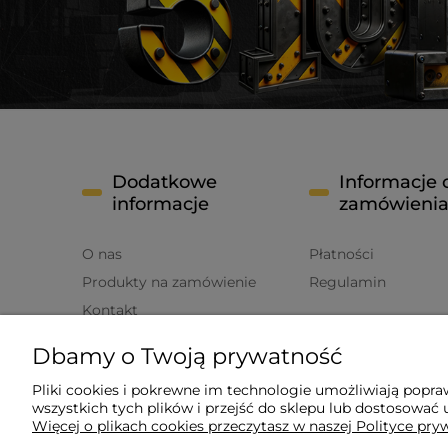
Dodatkowe
Informacje 
informacje
zamówieni
O nas
Płatności
Produkty na zamówienie
Regulamin
Kontakt
FAQ
Dbamy o Twoją prywatność
Polityka prywatności
Pliki cookies i pokrewne im technologie umożliwiają popr
wszystkich tych plików i przejść do sklepu lub dostosować u
Więcej o plikach cookies przeczytasz w naszej Polityce pry