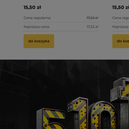
15,50 zł
15,50 z
Cena regularna:
17,22 zł
Cena regu
Najniższa cena:
17,22 zł
Najniższa
do koszyka
do ko