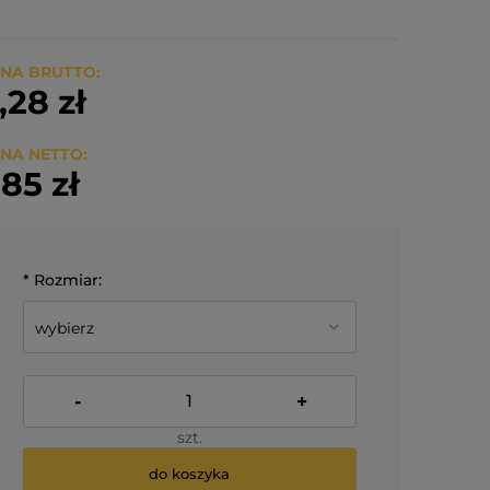
NA BRUTTO:
,28 zł
NA NETTO:
,85 zł
*
Rozmiar:
-
+
szt.
do koszyka