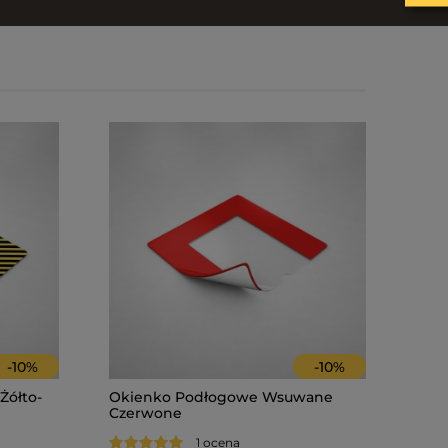
-
10
%
-
10
%
Żółto-
Okienko Podłogowe Wsuwane
Czerwone
1 ocena