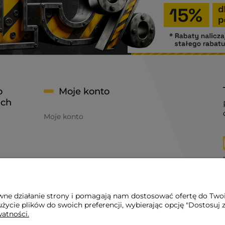
o
Moje konto
ach
Moje konto
awne działanie strony i pomagają nam dostosować ofertę do Two
życie plików do swoich preferencji, wybierając opcję "Dostosuj 
watności.