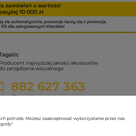
Tagatic
Producent najwyższej jakości akcesoriów
do zarządzania wizualnego
882 627 363
biuro@tagatic.com
Oznakowanie magazynów i hal
produkcyjnych
ich potrzeb. Możesz zaakceptować wykorzystanie przez nas
zgody".