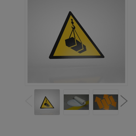
Cen
kos