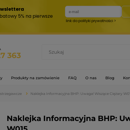
A
27 363
ty
Produkty na zamówienie
FAQ
O nas
Blog
Kon
 ostrzegawcze
Naklejka Informacyjna BHP: Uwaga! Wiszące Ciężary W0
Naklejka Informacyjna BHP: Uw
W015