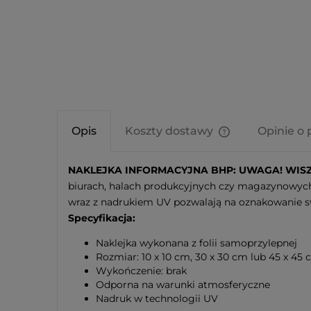
Opis
Koszty dostawy
Opinie o 
Cena nie zawier
NAKLEJKA INFORMACYJNA BHP: UWAGA! WISZ
kosztów płatnośc
biurach, halach produkcyjnych czy magazynowych.
wraz z nadrukiem UV pozwalają na oznakowanie sw
Specyfikacja:
Naklejka wykonana z folii samoprzylepnej
Rozmiar: 10 x 10 cm, 30 x 30 cm lub 45 x 45
Wykończenie: brak
Odporna na warunki atmosferyczne
Nadruk w technologii UV