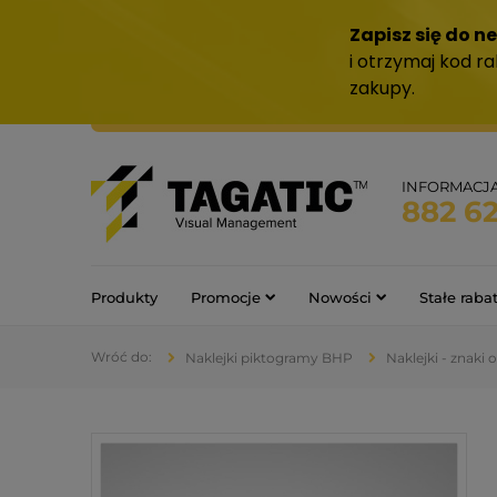
INFORMACJ
882 6
Produkty
Promocje
Nowości
Stałe raba
Naklejki piktogramy BHP
Naklejki - znaki