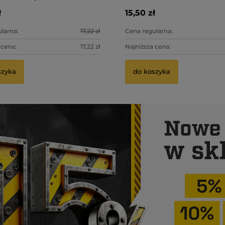
ł
15,50 zł
larna:
17,22 zł
Cena regularna:
 cena:
17,22 zł
Najniższa cena:
szyka
do koszyka