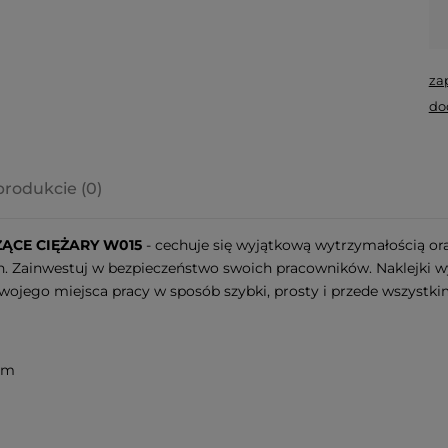
za
do
produkcie (0)
a ewentualnych
ĄCE CIĘŻARY W015
- cechuje się wyjątkową wytrzymałością ora
i
 Zainwestuj w bezpieczeństwo swoich pracowników. Naklejki wyk
ojego miejsca pracy w sposób szybki, prosty i przede wszystki
 cm