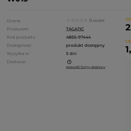
CE
0 ocen
Ocena:
2
Producent:
TAGATIC
Kod produktu:
48E6-97444
CE
Dostępność:
produkt dostępny
1
Wysyłka w:
5 dni
Dostawa:
sprawdź formy dostawy
a nie zawiera ewentualnych
ztów płatności