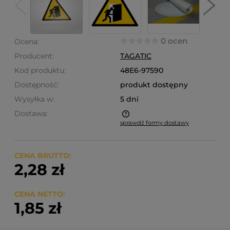
0 ocen
Ocena:
Producent:
TAGATIC
Kod produktu:
48E6-97590
Dostępność:
produkt dostępny
Wysyłka w:
5 dni
Dostawa:
sprawdź formy dostawy
Cena nie zawiera ewentualnych kosztów płatności
CENA BRUTTO:
2,28 zł
CENA NETTO:
1,85 zł