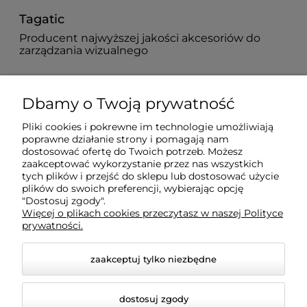
Tagatic
Producent najwyższej jakości akcesoriów do
zarządzania wizualnego
882 627 363
Dbamy o Twoją prywatność
biuro@tagatic.com
Pliki cookies i pokrewne im technologie umożliwiają
poprawne działanie strony i pomagają nam
Oznakowanie magazynów i hal produkcyjnych
dostosować ofertę do Twoich potrzeb. Możesz
zaakceptować wykorzystanie przez nas wszystkich
tych plików i przejść do sklepu lub dostosować użycie
plików do swoich preferencji, wybierając opcję
Dodatkowe informacje
"Dostosuj zgody".
Więcej o plikach cookies przeczytasz w naszej Polityce
prywatności.
Informacje o zamówieniach
zaakceptuj tylko niezbędne
Moje konto
dostosuj zgody