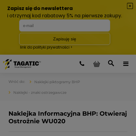
Naklejki piktogramy BHP
Naklejki - znaki ostrzegawcze
Naklejka Informacyjna BHP: Otwieraj
Ostrożnie WU020