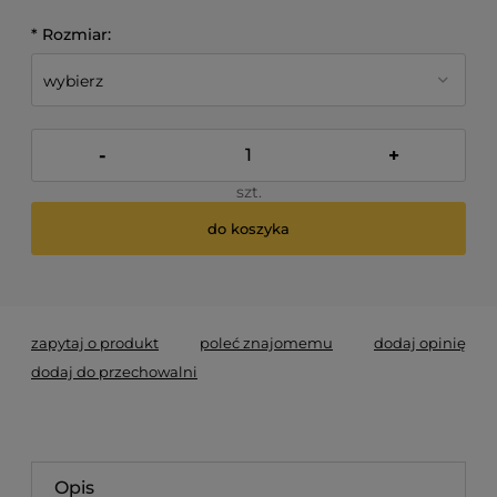
*
Rozmiar:
-
+
szt.
do koszyka
*
- Pole wymagane
zapytaj o produkt
poleć znajomemu
dodaj opinię
dodaj do przechowalni
Opis