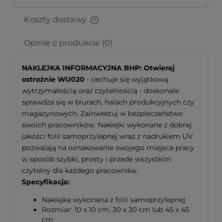
Koszty dostawy
Cena nie zawiera ewentualnych kosztów płatności
Opinie o produkcie (0)
NAKLEJKA INFORMACYJNA BHP: Otwieraj
ostrożnie WU020
- cechuje się wyjątkową
wytrzymałością oraz czytelnością - doskonale
sprawdza się w biurach, halach produkcyjnych czy
magazynowych. Zainwestuj w bezpieczeństwo
swoich pracowników. Naklejki wykonane z dobrej
jakości folii samoprzylepnej wraz z nadrukiem UV
pozwalają na oznakowanie swojego miejsca pracy
w sposób szybki, prosty i przede wszystkim
czytelny dla każdego pracownika.
Specyfikacja:
Naklejka wykonana z folii samoprzylepnej
Rozmiar: 10 x 10 cm, 30 x 30 cm lub 45 x 45
cm