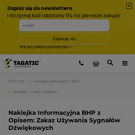
Naklejki piktogramy BHP
Naklejki - znaki z opisem
Naklejka Informacyjna BHP z
Opisem: Zakaz Używania Sygnałów
Dźwiękowych