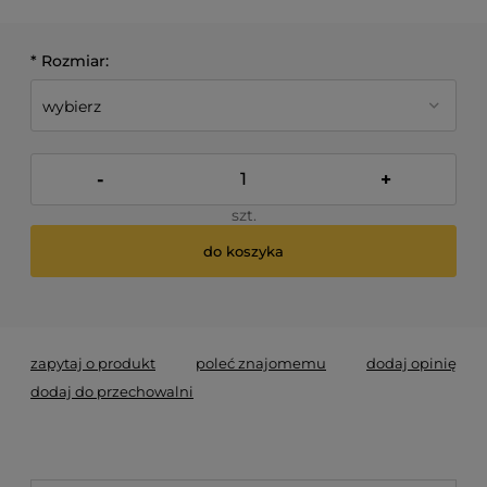
*
Rozmiar:
-
+
szt.
do koszyka
*
- Pole wymagane
zapytaj o produkt
poleć znajomemu
dodaj opinię
dodaj do przechowalni