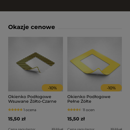
Okazje cenowe
-
10
%
-
10
%
Okienko Podłogowe
Okienko Podłogowe
Wsuwane Żółto-Czarne
Pełne Żółte
1 ocena
11 ocen
15,50 zł
15,50 zł
Cena regularna:
17,22 zł
Cena regularna:
17,22 zł