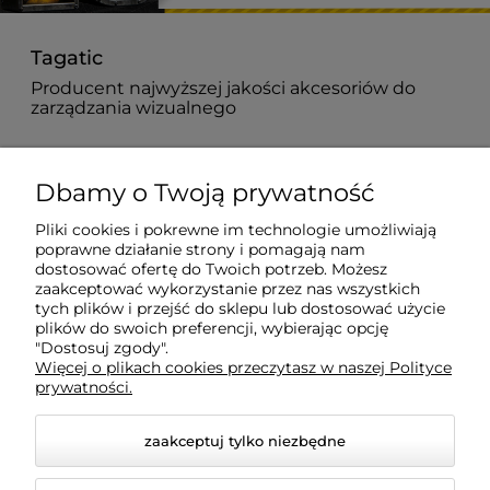
Tagatic
Producent najwyższej jakości akcesoriów do
zarządzania wizualnego
882 627 363
Dbamy o Twoją prywatność
biuro@tagatic.com
Pliki cookies i pokrewne im technologie umożliwiają
poprawne działanie strony i pomagają nam
Oznakowanie magazynów i hal produkcyjnych
dostosować ofertę do Twoich potrzeb. Możesz
zaakceptować wykorzystanie przez nas wszystkich
tych plików i przejść do sklepu lub dostosować użycie
plików do swoich preferencji, wybierając opcję
Dodatkowe informacje
"Dostosuj zgody".
Więcej o plikach cookies przeczytasz w naszej Polityce
prywatności.
Informacje o zamówieniach
zaakceptuj tylko niezbędne
Moje konto