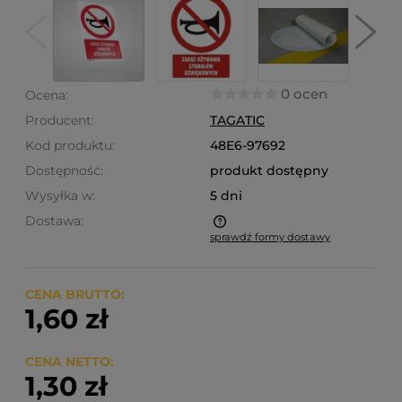
0 ocen
Ocena:
Producent:
TAGATIC
Kod produktu:
48E6-97692
Dostępność:
produkt dostępny
Wysyłka w:
5 dni
Dostawa:
sprawdź formy dostawy
Cena nie zawiera ewentualnych kosztów płatności
CENA BRUTTO:
1,60 zł
CENA NETTO:
1,30 zł