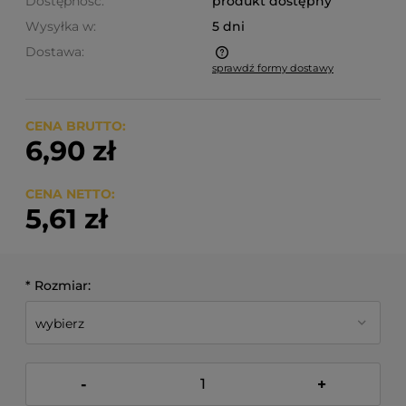
Dostępność:
produkt dostępny
Wysyłka w:
5 dni
Dostawa:
sprawdź formy dostawy
Cena nie zawiera ewentualnych kosztów płatności
CENA BRUTTO:
6,90 zł
CENA NETTO:
5,61 zł
*
Rozmiar:
-
+