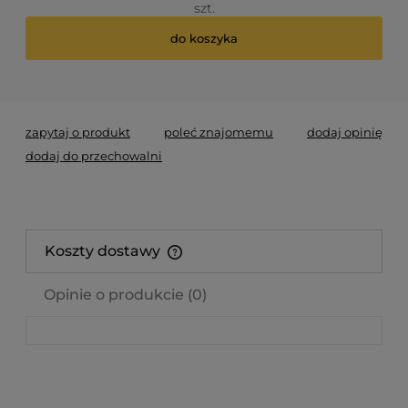
szt.
do koszyka
*
- Pole wymagane
zapytaj o produkt
poleć znajomemu
dodaj opinię
dodaj do przechowalni
Koszty dostawy
Cena nie zawiera ewentualnych kosztów płatności
Opinie o produkcie (0)