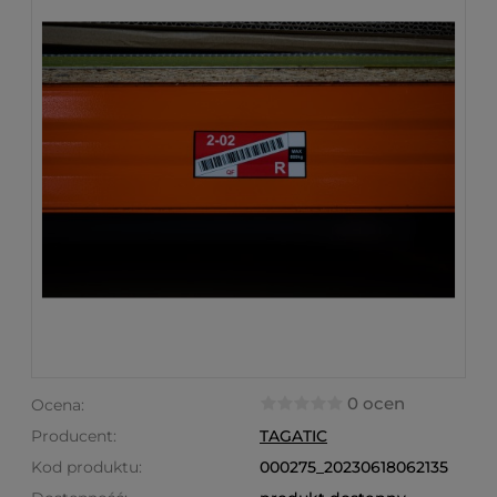
0 ocen
Ocena:
Producent:
TAGATIC
Kod produktu:
000275_20230618062135