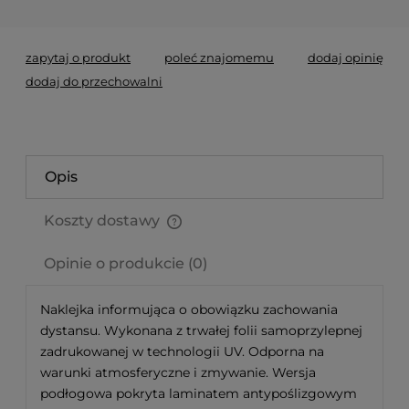
zapytaj o produkt
poleć znajomemu
dodaj opinię
dodaj do przechowalni
Opis
Koszty dostawy
Cena nie zawiera ewentualnych kosztów płatności
Opinie o produkcie (0)
Naklejka informująca o obowiązku zachowania
dystansu. Wykonana z trwałej folii samoprzylepnej
zadrukowanej w technologii UV. Odporna na
warunki atmosferyczne i zmywanie. Wersja
podłogowa pokryta laminatem antypoślizgowym