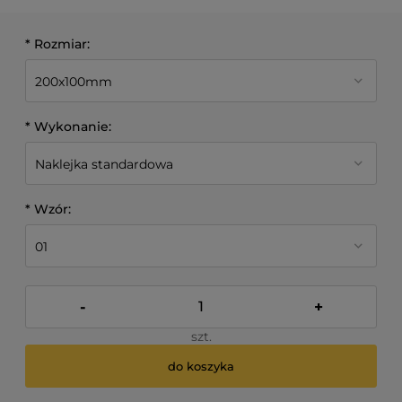
*
Rozmiar:
*
Wykonanie:
*
Wzór:
-
+
szt.
do koszyka
*
- Pole wymagane