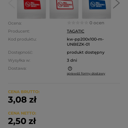
0 ocen
Ocena:
Producent:
TAGATIC
Kod produktu:
kw-pp200x100-m-
UNBEZK-01
Dostępność:
produkt dostępny
Wysyłka w:
3 dni
Dostawa:
sprawdź formy dostawy
Cena nie zawiera ewentualnych kosztów płatności
CENA BRUTTO:
3,08 zł
CENA NETTO:
2,50 zł