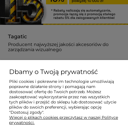
Tagatic
Producent najwyższej jakości akcesoriów do
zarządzania wizualnego
882 627 363
Dbamy o Twoją prywatność
biuro@tagatic.com
Pliki cookies i pokrewne im technologie umożliwiają
poprawne działanie strony i pomagają nam
Oznakowanie magazynów i hal produkcyjnych
dostosować ofertę do Twoich potrzeb. Możesz
zaakceptować wykorzystanie przez nas wszystkich
tych plików i przejść do sklepu lub dostosować użycie
plików do swoich preferencji, wybierając opcję
Dodatkowe informacje
"Dostosuj zgody".
Więcej o plikach cookies przeczytasz w naszej Polityce
prywatności.
Informacje o zamówieniach