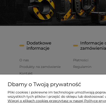
Dodatkowe
Informacje 
informacje
zamówieni
O nas
Płatności
Produkty na zamówienie
Regulamin
Kontakt
FAQ
Dbamy o Twoją prywatność
Polityka prywatności
Pliki cookies i pokrewne im technologie umożliwiają popr
wszystkich tych plików i przejść do sklepu lub dostosować u
Więcej o plikach cookies przeczytasz w naszej Polityce pry