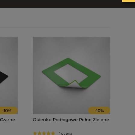
-
10
%
-
10
%
 Czarne
Okienko Podłogowe Pełne Zielone
1 ocena