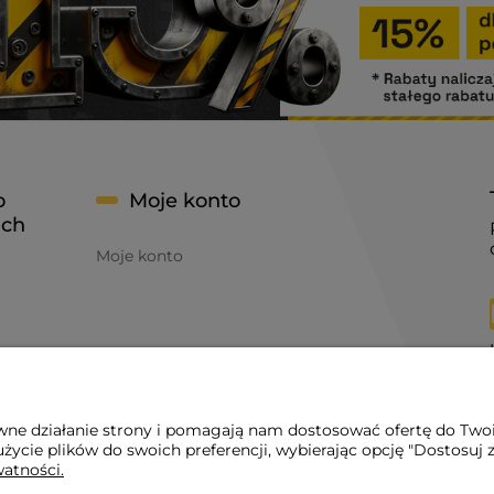
o
Moje konto
ach
Moje konto
awne działanie strony i pomagają nam dostosować ofertę do Two
życie plików do swoich preferencji, wybierając opcję "Dostosuj 
watności.