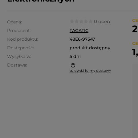
CE
0 ocen
Ocena:
2
Producent:
TAGATIC
Kod produktu:
48E6-97547
CE
Dostępność:
produkt dostępny
1
Wysyłka w:
5 dni
Dostawa:
sprawdź formy dostawy
a nie zawiera ewentualnych
ztów płatności