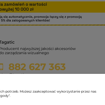
Tagatic
Producent najwyższej jakości akcesoriów
do zarządzania wizualnego
882 627 363
biuro@tagatic.com
Oznakowanie magazynów i hal
produkcyjnych
ich potrzeb. Możesz zaakceptować wykorzystanie przez nas
zgody".