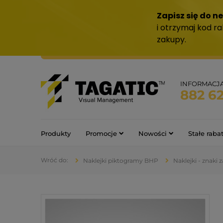
INFORMACJ
882 6
Produkty
Promocje
Nowości
Stałe raba
Naklejki piktogramy BHP
Naklejki - znaki 