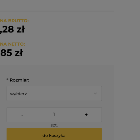
NA BRUTTO:
,28 zł
NA NETTO:
,85 zł
*
Rozmiar:
-
+
szt.
do koszyka