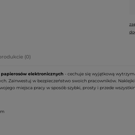
za
do
produkcie (0)
a ewentualnych
papierosów elektronicznych
- cechuje się wyjątkową wytrzyma
i
h. Zainwestuj w bezpieczeństwo swoich pracowników. Naklejki w
ojego miejsca pracy w sposób szybki, prosty i przede wszystki
 cm