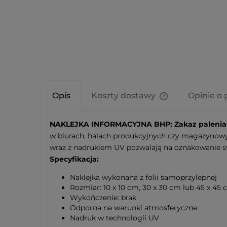
Opis
Koszty dostawy
Opinie o 
Cena nie zawier
NAKLEJKA INFORMACYJNA BHP: Zakaz palenia 
kosztów płatnośc
w biurach, halach produkcyjnych czy magazynowyc
wraz z nadrukiem UV pozwalają na oznakowanie sw
Specyfikacja:
Naklejka wykonana z folii samoprzylepnej
Rozmiar: 10 x 10 cm, 30 x 30 cm lub 45 x 45
Wykończenie: brak
Odporna na warunki atmosferyczne
Nadruk w technologii UV