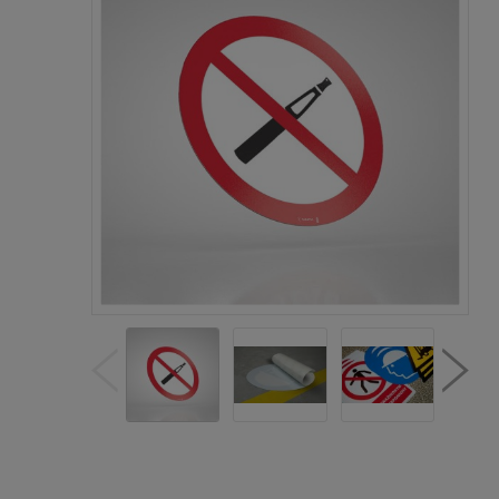
Cen
kos