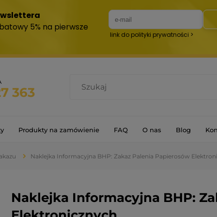
A
27 363
ty
Produkty na zamówienie
FAQ
O nas
Blog
Kon
zakazu
Naklejka Informacyjna BHP: Zakaz Palenia Papierosów Elektron
Naklejka Informacyjna BHP: Za
Elektronicznych