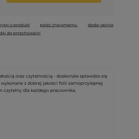
*
- Pole wymagane
pytaj o produkt
poleć znajomemu
dodaj opinię
daj do przechowalni
łością oraz czytelnością - doskonale sprawdza się
ykonane z dobrej jakości folii samoprzylepnej
m czytelny dla każdego pracownika.