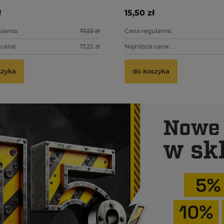
ł
15,50 zł
larna:
17,22 zł
Cena regularna:
 cena:
17,22 zł
Najniższa cena:
szyka
do koszyka