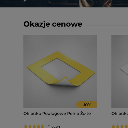
Okazje cenowe
-
10
%
Okienko Podłogowe Pełne Żółte
Okienko
11 ocen