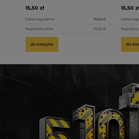
15,50 zł
15,50 z
Cena regularna:
17,22 zł
Cena regu
Najniższa cena:
17,22 zł
Najniższa
do koszyka
do ko