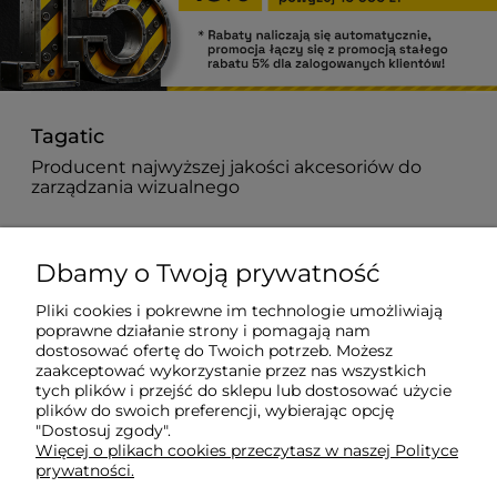
Tagatic
Producent najwyższej jakości akcesoriów do
zarządzania wizualnego
882 627 363
Dbamy o Twoją prywatność
biuro@tagatic.com
Pliki cookies i pokrewne im technologie umożliwiają
poprawne działanie strony i pomagają nam
Oznakowanie magazynów i hal produkcyjnych
dostosować ofertę do Twoich potrzeb. Możesz
zaakceptować wykorzystanie przez nas wszystkich
tych plików i przejść do sklepu lub dostosować użycie
plików do swoich preferencji, wybierając opcję
Dodatkowe informacje
"Dostosuj zgody".
Więcej o plikach cookies przeczytasz w naszej Polityce
prywatności.
Informacje o zamówieniach