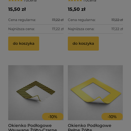
1 ocena
1 ocena
15,50 zł
15,50 zł
Cena regularna:
17,22 zł
Cena regularna:
17,22 zł
Najniższa cena:
17,22 zł
Najniższa cena:
17,22 zł
do koszyka
do koszyka
-
10
%
-
10
%
Okienko Podłogowe
Okienko Podłogowe
Wsuwane Żółto-Czarne
Pełne Żółte