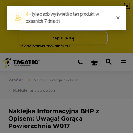
Naklejki piktogramy BHP
Naklejki - znaki z opisem
Naklejka Informacyjna BHP z
Opisem: Uwaga! Gorąca
Powierzchnia W017