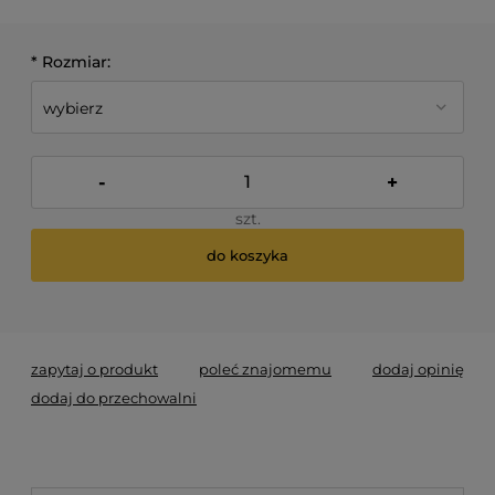
*
Rozmiar:
-
+
szt.
do koszyka
*
- Pole wymagane
zapytaj o produkt
poleć znajomemu
dodaj opinię
dodaj do przechowalni