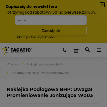
Naklejki podłogowe BHP
Podłogowe naklejki - znaki ostrzegawcze
Naklejka Podłogowa BHP: Uwaga!
Promieniowanie Jonizujące W003