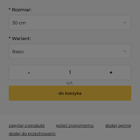
*
Rozmiar:
*
Wariant:
-
+
szt.
do koszyka
*
- Pole wymagane
zapytaj o produkt
poleć znajomemu
dodaj opinię
dodaj do przechowalni