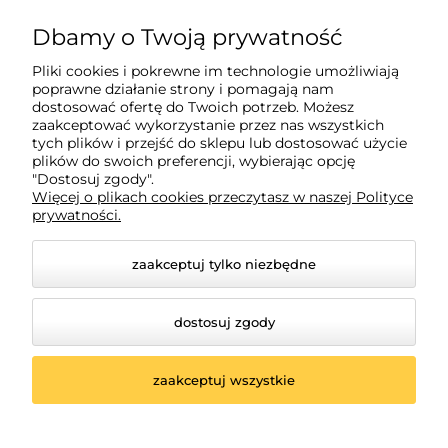
882 627 363
Dbamy o Twoją prywatność
biuro@tagatic.com
Pliki cookies i pokrewne im technologie umożliwiają
poprawne działanie strony i pomagają nam
Oznakowanie magazynów i hal produkcyjnych
dostosować ofertę do Twoich potrzeb. Możesz
zaakceptować wykorzystanie przez nas wszystkich
tych plików i przejść do sklepu lub dostosować użycie
plików do swoich preferencji, wybierając opcję
Dodatkowe informacje
"Dostosuj zgody".
Więcej o plikach cookies przeczytasz w naszej Polityce
prywatności.
Informacje o zamówieniach
zaakceptuj tylko niezbędne
Moje konto
dostosuj zgody
zaakceptuj wszystkie
© 2026 shop.tagatic.com. Wszelkie prawa zastrzeżone.
Styl graficzny ShopGadget.pl
Sklep internetowy Shoper