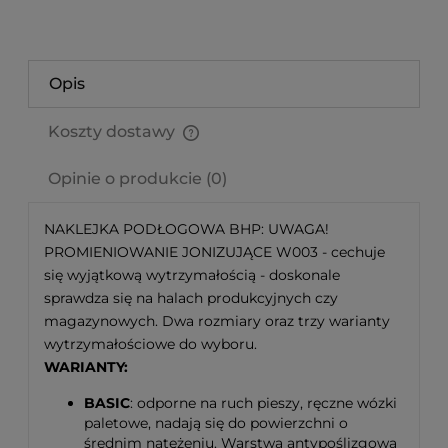
Opis
Koszty dostawy
Cena nie zawiera ewentualnych kosztów płatności
Opinie o produkcie (0)
NAKLEJKA PODŁOGOWA BHP: UWAGA!
PROMIENIOWANIE JONIZUJĄCE W003 - cechuje
się wyjątkową wytrzymałością - doskonale
sprawdza się na halach produkcyjnych czy
magazynowych. Dwa rozmiary oraz trzy warianty
wytrzymałościowe do wyboru.
WARIANTY:
BASIC
: odporne na ruch pieszy, ręczne wózki
paletowe, nadają się do powierzchni o
średnim natężeniu. Warstwa antypoślizgowa