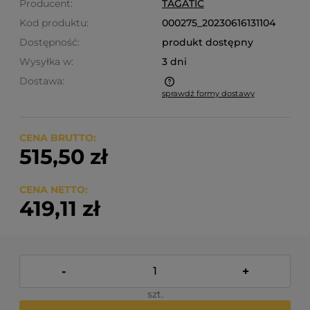
Producent:
TAGATIC
Kod produktu:
000275_20230616131104
Dostępność:
produkt dostępny
Wysyłka w:
3 dni
Dostawa:
sprawdź formy dostawy
Cena nie zawiera ewentualnych kosztów płatności
CENA BRUTTO:
515,50 zł
CENA NETTO:
419,11 zł
-
+
szt.