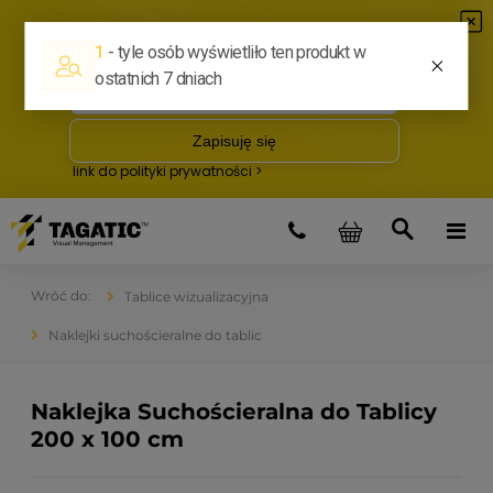
Tablice wizualizacyjna
Naklejki suchościeralne do tablic
Naklejka Suchościeralna do Tablicy
200 x 100 cm