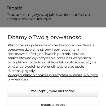
Tagatic
Producent najwyższej jakości akcesoriów do
zarządzania wizualnego
882 627 363
Dbamy o Twoją prywatność
biuro@tagatic.com
Pliki cookies i pokrewne im technologie umożliwiają
poprawne działanie strony i pomagają nam
Oznakowanie magazynów i hal produkcyjnych
dostosować ofertę do Twoich potrzeb. Możesz
zaakceptować wykorzystanie przez nas wszystkich
tych plików i przejść do sklepu lub dostosować użycie
plików do swoich preferencji, wybierając opcję
Dodatkowe informacje
"Dostosuj zgody".
Więcej o plikach cookies przeczytasz w naszej Polityce
prywatności.
Informacje o zamówieniach
zaakceptuj tylko niezbędne
Moje konto
dostosuj zgody