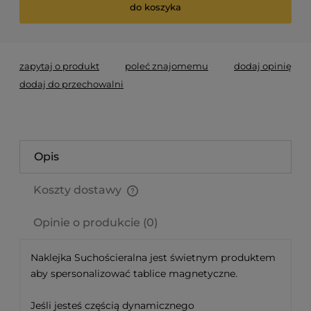
do koszyka
zapytaj o produkt
poleć znajomemu
dodaj opinię
dodaj do przechowalni
Opis
Koszty dostawy
Cena nie zawiera ewentualnych kosztów płatności
Opinie o produkcie (0)
Naklejka Suchościeralna jest świetnym produktem
aby spersonalizować tablice magnetyczne.
Jeśli jesteś częścią dynamicznego