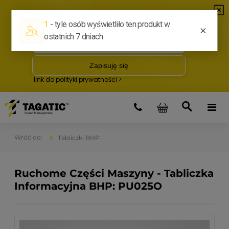
Tabliczki BHP
Ruchome Części Maszyny - Tabliczka
Informacyjna BHP: PU025O