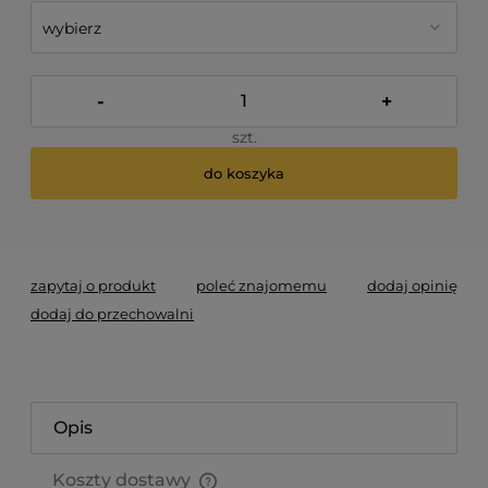
-
+
szt.
do koszyka
*
- Pole wymagane
zapytaj o produkt
poleć znajomemu
dodaj opinię
dodaj do przechowalni
Opis
Koszty dostawy