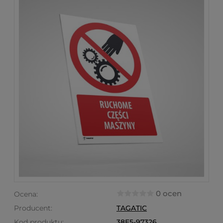
0 ocen
Ocena:
Producent:
TAGATIC
Kod produktu:
38E5-97326