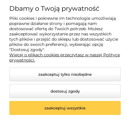
882 627 363
Dbamy o Twoją prywatność
biuro@tagatic.com
Pliki cookies i pokrewne im technologie umożliwiają
poprawne działanie strony i pomagają nam
Oznakowanie magazynów i hal produkcyjnych
dostosować ofertę do Twoich potrzeb. Możesz
zaakceptować wykorzystanie przez nas wszystkich
tych plików i przejść do sklepu lub dostosować użycie
plików do swoich preferencji, wybierając opcję
Dodatkowe informacje
"Dostosuj zgody".
Więcej o plikach cookies przeczytasz w naszej Polityce
prywatności.
Informacje o zamówieniach
zaakceptuj tylko niezbędne
Moje konto
dostosuj zgody
zaakceptuj wszystkie
© 2026 shop.tagatic.com. Wszelkie prawa zastrzeżone.
Styl graficzny ShopGadget.pl
Sklep internetowy Shoper
Premium