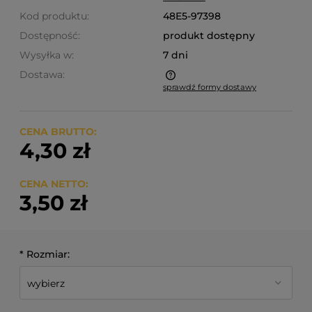
Kod produktu:
48E5-97398
Dostępność:
produkt dostępny
Wysyłka w:
7 dni
Dostawa:
sprawdź formy dostawy
Cena nie zawiera ewentualnych kosztów płatności
CENA BRUTTO:
4,30 zł
CENA NETTO:
3,50 zł
*
Rozmiar: