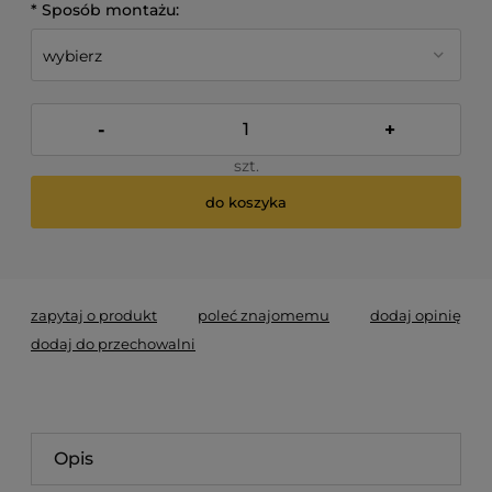
*
Sposób montażu:
-
+
szt.
do koszyka
*
- Pole wymagane
zapytaj o produkt
poleć znajomemu
dodaj opinię
dodaj do przechowalni
Opis