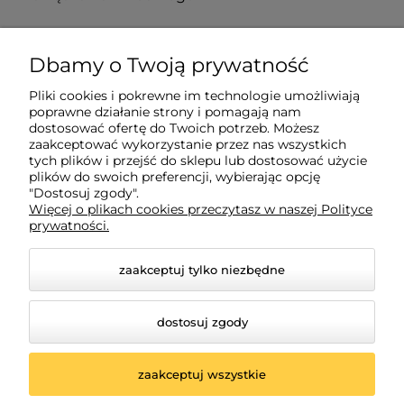
882 627 363
Dbamy o Twoją prywatność
biuro@tagatic.com
Pliki cookies i pokrewne im technologie umożliwiają
poprawne działanie strony i pomagają nam
Oznakowanie magazynów i hal produkcyjnych
dostosować ofertę do Twoich potrzeb. Możesz
zaakceptować wykorzystanie przez nas wszystkich
tych plików i przejść do sklepu lub dostosować użycie
plików do swoich preferencji, wybierając opcję
Dodatkowe informacje
"Dostosuj zgody".
Więcej o plikach cookies przeczytasz w naszej Polityce
prywatności.
Informacje o zamówieniach
zaakceptuj tylko niezbędne
Moje konto
dostosuj zgody
zaakceptuj wszystkie
© 2026 shop.tagatic.com. Wszelkie prawa zastrzeżone.