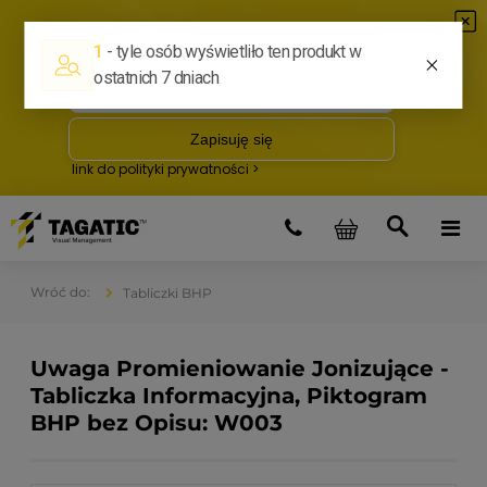
Tabliczki BHP
Uwaga Promieniowanie Jonizujące -
Tabliczka Informacyjna, Piktogram
BHP bez Opisu: W003