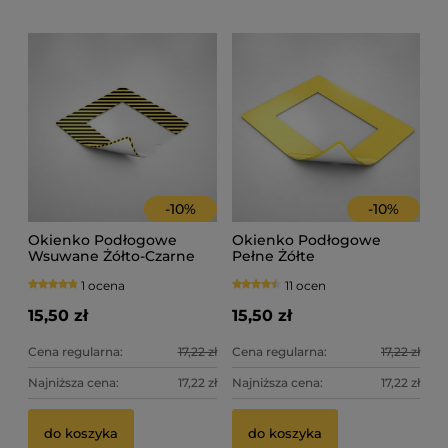
-
10
%
-
10
%
Okienko Podłogowe
Okienko Podłogowe
Wsuwane Żółto-Czarne
Pełne Żółte
1 ocena
11 ocen
15,50 zł
15,50 zł
Cena regularna:
17,22 zł
Cena regularna:
17,22 zł
Najniższa cena:
17,22 zł
Najniższa cena:
17,22 zł
do koszyka
do koszyka