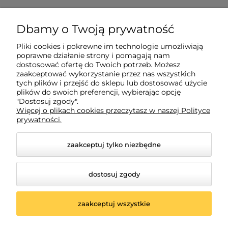
882 627 363
Dbamy o Twoją prywatność
biuro@tagatic.com
Pliki cookies i pokrewne im technologie umożliwiają
poprawne działanie strony i pomagają nam
Oznakowanie magazynów i hal produkcyjnych
dostosować ofertę do Twoich potrzeb. Możesz
zaakceptować wykorzystanie przez nas wszystkich
tych plików i przejść do sklepu lub dostosować użycie
plików do swoich preferencji, wybierając opcję
Dodatkowe informacje
"Dostosuj zgody".
Więcej o plikach cookies przeczytasz w naszej Polityce
prywatności.
Informacje o zamówieniach
zaakceptuj tylko niezbędne
Moje konto
dostosuj zgody
zaakceptuj wszystkie
© 2026 shop.tagatic.com. Wszelkie prawa zastrzeżone.