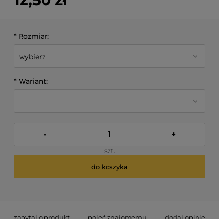
12,50 zł
*
Rozmiar:
*
Wariant:
-
+
szt.
do koszyka
*
- Pole wymagane
zapytaj o produkt
poleć znajomemu
dodaj opinię