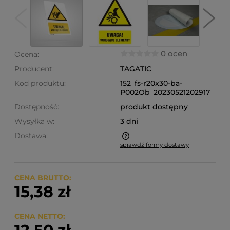
0 ocen
Ocena:
Producent:
TAGATIC
Kod produktu:
152_fs-r20x30-ba-
P002Ob_20230521202917
Dostępność:
produkt dostępny
Wysyłka w:
3 dni
Dostawa:
sprawdź formy dostawy
Cena nie zawiera ewentualnych kosztów płatności
CENA BRUTTO:
15,38 zł
CENA NETTO: