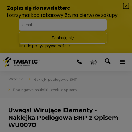
Naklejki podłogowe BHP
Podłogowe naklejki - znaki z opisem
Uwaga! Wirujące Elementy -
Naklejka Podłogowa BHP z Opisem
WU007O