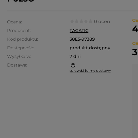
CE
0 ocen
Ocena:
4
Producent:
TAGATIC
Kod produktu:
38E5-97389
CE
Dostępność:
produkt dostępny
3
Wysyłka w:
7 dni
Dostawa:
sprawdź formy dostawy
a nie zawiera ewentualnych
ztów płatności