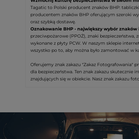
Wzmocnij kulturę bezpieczeństwa w swoim miej
Tagatic to Polski producent znaków BHP: tabliczki
producentem znaków BHP oferującym szeroki wyb
oraz szybką dostawę.
Oznakowanie BHP - największy wybór znaków i
przeciwpożarowe (PPOŻ), znaki bezpieczeństwa, zna
wykonane z płyty PCW. W naszym sklepie intern
wszystko po to, aby można było zamontować w k
Oferujemy znak zakazu "Zakaz Fotografowania" pr
dla bezpieczeństwa. Ten znak zakazu skutecznie i
znajdujących się w obiekcie. Nasz znak zakazu f