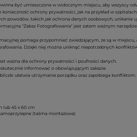
powinna być umieszczona w widocznym miejscu, aby wszyscy odw
je konieczność ochrony prywatności, jak na przykład w szpitalach
ych powodów, takich jak ochrona danych osobowych, unikanie u
nformacyjna "Zakaz Fotografowania" jest zatem ważnym narzędzi
rmacyjnej pomaga przypomnieć zwiedzającym, że są w miejscu, g
grafowania. Dzięki niej można uniknąć niepotrzebnych konflikt
jest ważna dla ochrony prywatności i poufności danych.
 skutecznie informować o obowiązującym zakazie.
bliczki ułatwia utrzymanie porządku oraz zapobiega konfliktom
cm lub 45 x 60 cm
 samoprzylepne (taśma montażowa)