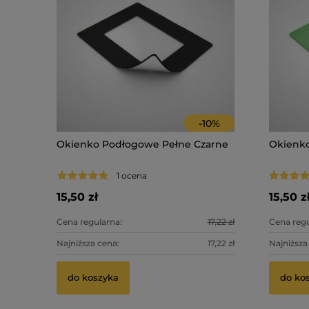
-
10
%
Okienko Podłogowe Pełne Czarne
Okienko
1 ocena
15,50 zł
15,50 z
Cena regularna:
17,22 zł
Cena regu
Najniższa cena:
17,22 zł
Najniższa
do koszyka
do ko