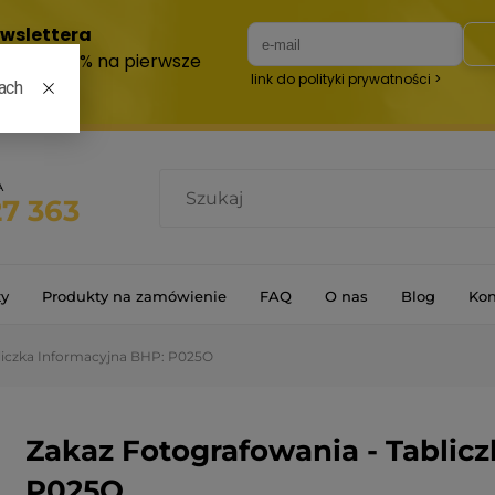
A
27 363
ty
Produkty na zamówienie
FAQ
O nas
Blog
Kon
liczka Informacyjna BHP: P025O
Zakaz Fotografowania - Tablic
P025O