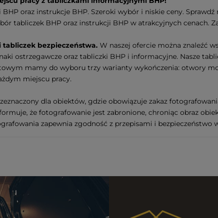
scu pracy z tabliczkami informacyjnymi BHP!
 BHP oraz instrukcje BHP. Szeroki wybór i niskie ceny. Sprawdź 
ór tabliczek BHP oraz instrukcji BHP w atrakcyjnych cenach.
 tabliczek bezpieczeństwa.
W naszej ofercie można znaleźć wsz
ki ostrzegawcze oraz tabliczki BHP i informacyjne. Nasze tablic
etowym mamy do wyboru trzy warianty wykończenia: otwory m
ażdym miejscu pracy.
zeznaczony dla obiektów, gdzie obowiązuje zakaz fotografowani
nformuje, że fotografowanie jest zabronione, chroniąc obraz obi
otografowania zapewnia zgodność z przepisami i bezpieczeństwo 