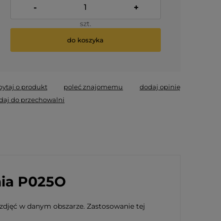
-
+
szt.
do koszyka
*
- Pole wymagane
pytaj o produkt
poleć znajomemu
dodaj opinię
daj do przechowalni
ia P025O
 zdjęć w danym obszarze. Zastosowanie tej