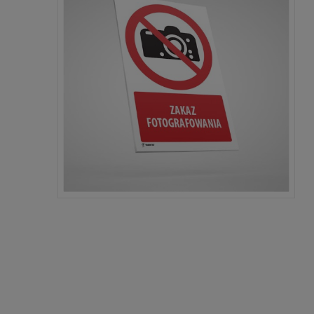
Cen
kos