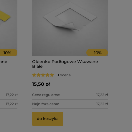
-
10
%
-
10
%
ane
Okienko Podłogowe Wsuwane
Białe
1 ocena
15,50 zł
17,22 zł
Cena regularna:
17,22 zł
17,22 zł
Najniższa cena:
17,22 zł
do koszyka