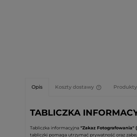
Opis
Koszty dostawy
Produkty
Cena nie zawier
kosztów płatnośc
TABLICZKA INFORMACYJ
Tabliczka informacyjna
"Zakaz Fotografowania" 
tabliczki pomaga utrzymać prywatność oraz zab