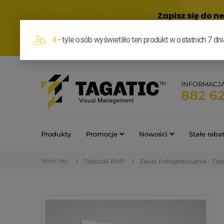
INFORMACJ
882 6
Produkty
Promocje
Nowości
Stałe raba
Tabliczki BHP
Zakaz Fotografowania - Tab