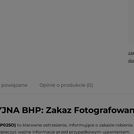
za
do
 powiązane
Opinie o produkcie (0)
a ewentualnych
i
NA BHP: Zakaz Fotografowan
(P025O)
to klarowne ostrzeżenie, informujące o zakazie robienia
ezpieczyć ważne informacje przed przypadkowym ujawnieniem.