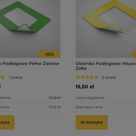
-
10
%
 Podłogowe Pełne Zielone
Okienko Podłogowe Wsuw
Żółte
1 ocena
2 oceny
ł
15,50 zł
larna:
17,22 zł
Cena regularna:
 cena:
17,22 zł
Najniższa cena:
szyka
do koszyka